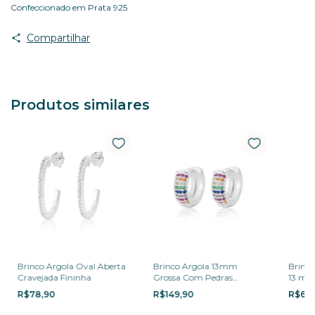
Confeccionado em Prata 925
Compartilhar
Produtos similares
Brinco Argola Oval Aberta
Brinco Argola 13mm
Brinco
Cravejada Fininha
Grossa Com Pedras
13 m
Coloridas
R$78,90
R$149,90
R$66,