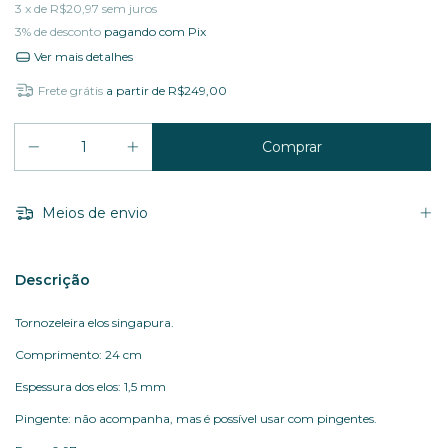
3
x de
R$20,97
sem juros
3% de desconto
pagando com Pix
Ver mais detalhes
Frete grátis
a partir de
R$249,00
Meios de envio
Descrição
Tornozeleira elos singapura.
Comprimento: 24 cm
Espessura dos elos: 1,5 mm
Pingente: não acompanha, mas é possível usar com pingentes.